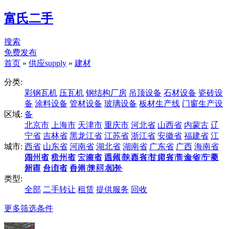
富氏二手
搜索
免费发布
首页
»
供应supply
»
建材
分类:
彩钢瓦机
压瓦机
钢结构厂房
吊顶设备
石材设备
瓷砖设
备
涂料设备
管材设备
玻璃设备
板材生产线
门窗生产设
区域:
备
北京市
上海市
天津市
重庆市
河北省
山西省
内蒙古
辽
宁省
吉林省
黑龙江省
江苏省
浙江省
安徽省
福建省
江
城市:
西省
山东省
河南省
湖北省
湖南省
广东省
广西
海南省
四川省
湖州市
贵州省
杭州市
云南省
宁波市
西藏
温州市
陕西省
嘉兴市
甘肃省
绍兴市
青海省
金华市
宁夏
衢
新疆
州市
台湾省
舟山市
香港
台州市
澳门
丽水市
国外
类型:
全部
二手转让
租赁
提供服务
回收
更多筛选条件