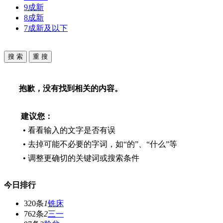
9成新
8成新
7成新及以下
抱歉，没有找到相关的内容。
建议您：
• 看看输入的文字是否有误
• 去掉可能不必要的字词，如“的”、“什么”等
• 调整更确切的关键词或搜索条件
今日排行
320条
1
铣床
762条
2
三一