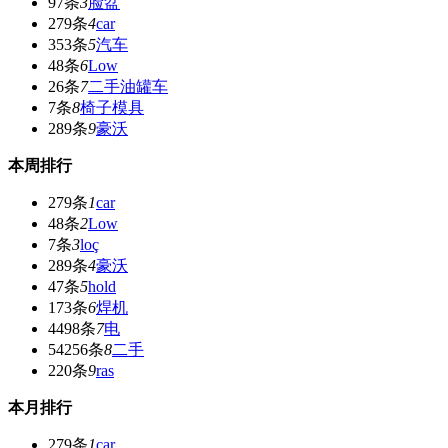
97条
3
脸盆
279条
4
car
353条
5
汽车
48条
6
Low
26条
7
二手油罐车
7条
8
椅子模具
289条
9
豪沃
本周排行
279条
1
car
48条
2
Low
7条
3
loç
289条
4
豪沃
47条
5
hold
173条
6
焊机
4498条
7
电
54256条
8
二手
220条
9
ras
本月排行
279条
1
car