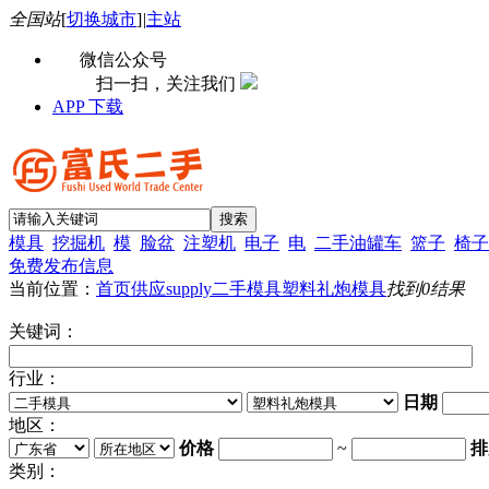
全国站
[
切换城市
]
|
主站
微信公众号
扫一扫，关注我们
APP 下载
模具
挖掘机
模
脸盆
注塑机
电子
电
二手油罐车
篮子
椅子
免费发布信息
当前位置：
首页
供应supply
二手模具
塑料礼炮模具
找到
0
结果
关键词：
行业：
日期
地区：
价格
~
排
类别：