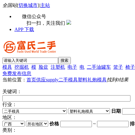
全国站
[
切换城市
]
|
主站
微信公众号
扫一扫，关注我们
APP 下载
模具
挖掘机
模
脸盆
注塑机
电子
电
二手油罐车
篮子
椅子
免费发布信息
当前位置：
首页
供应supply
二手模具
塑料礼炮模具
找到
0
结果
关键词：
行业：
日期
地区：
价格
~
排
类别：