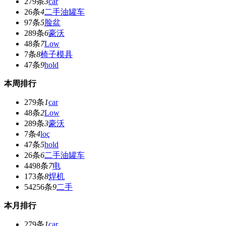
279条
3
car
26条
4
二手油罐车
97条
5
脸盆
289条
6
豪沃
48条
7
Low
7条
8
椅子模具
47条
9
hold
本周排行
279条
1
car
48条
2
Low
289条
3
豪沃
7条
4
loç
47条
5
hold
26条
6
二手油罐车
4498条
7
电
173条
8
焊机
54256条
9
二手
本月排行
279条
1
car