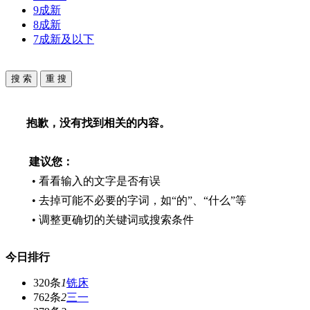
9成新
8成新
7成新及以下
抱歉，没有找到相关的内容。
建议您：
• 看看输入的文字是否有误
• 去掉可能不必要的字词，如“的”、“什么”等
• 调整更确切的关键词或搜索条件
今日排行
320条
1
铣床
762条
2
三一