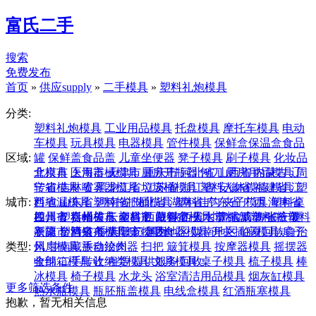
富氏二手
搜索
免费发布
首页
»
供应supply
»
二手模具
»
塑料礼炮模具
分类:
塑料礼炮模具
工业用品模具
托盘模具
摩托车模具
电动
车模具
玩具模具
电器模具
管件模具
保鲜盒保温盒食品
区域:
罐
保鲜盖食品盖
儿童坐便器
凳子模具
刷子模具
化妆品
盒模具
北京市
医用器械模具
上海市
天津市
厨房开瓶器 刨刀
重庆市
河北省
山西省
厨房用品模具
内蒙古
辽
周
转箱模具
宁省
吉林省
喷雾器模具
黑龙江省
垃圾桶模具
江苏省
浙江省
塑料人体模特 模具
安徽省
福建省
江
塑
城市:
料地漏模具
西省
山东省
塑料拖把桶模具
河南省
湖北省
湖南省
塑料挂钩 夹子模具
广东省
广西
海南省
塑料桌
模具
四川省
兰州市
塑料桶模具
贵州省
嘉峪关市
云南省
塑料瓶
金昌市
西藏
塑料盆模具
白银市
陕西省
天水市
甘肃省
塑料盘
武威市
青海省
塑料篮
张掖市
宁夏
塑料
衣架
新疆
平凉市
塑料链条模具
台湾省
酒泉市
香港
庆阳市
澳门
宠物喂食器模具
定西地区
国外
陇南地区
开关插座模具
临夏回族自治
扇子
类型:
风扇模具
州
甘南藏族自治州
手动绞肉器
扫把 簸箕模具
按摩器模具
摇摆器
收纳箱模具
全部
二手转让
收纳类模具
租赁
提供服务
文具模具
回收
桌子模具
梳子模具
棒
冰模具
椅子模具
水龙头
浴室清洁用品模具
烟灰缸模具
更多筛选条件
热水瓶模具
瓶胚瓶盖模具
电线盒模具
红酒瓶塞模具
抱歉，暂无相关信息