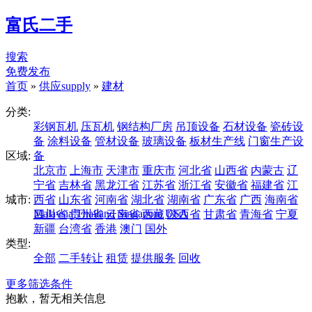
富氏二手
搜索
免费发布
首页
»
供应supply
»
建材
分类:
彩钢瓦机
压瓦机
钢结构厂房
吊顶设备
石材设备
瓷砖设
备
涂料设备
管材设备
玻璃设备
板材生产线
门窗生产设
区域:
备
北京市
上海市
天津市
重庆市
河北省
山西省
内蒙古
辽
宁省
吉林省
黑龙江省
江苏省
浙江省
安徽省
福建省
江
城市:
西省
山东省
河南省
湖北省
湖南省
广东省
广西
海南省
Malaysia
Thailand
Singapore
USA
四川省
贵州省
云南省
西藏
陕西省
甘肃省
青海省
宁夏
新疆
台湾省
香港
澳门
国外
类型:
全部
二手转让
租赁
提供服务
回收
更多筛选条件
抱歉，暂无相关信息