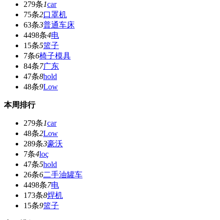
279条
1
car
75条
2
口罩机
63条
3
普通车床
4498条
4
电
15条
5
篮子
7条
6
椅子模具
84条
7
广东
47条
8
hold
48条
9
Low
本周排行
279条
1
car
48条
2
Low
289条
3
豪沃
7条
4
loç
47条
5
hold
26条
6
二手油罐车
4498条
7
电
173条
8
焊机
15条
9
篮子