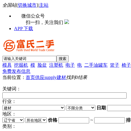
全国站
[
切换城市
]
|
主站
微信公众号
扫一扫，关注我们
APP 下载
模具
挖掘机
模
脸盆
注塑机
电子
电
二手油罐车
篮子
椅子
免费发布信息
当前位置：
首页
供应supply
建材
找到
0
结果
关键词：
行业：
日期
地区：
价格
~
排
类别：