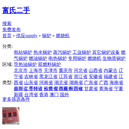
富氏二手
搜索
免费发布
首页
»
供应supply
»
锅炉
»
燃烧机
分类:
电站锅炉
热水锅炉
蒸汽锅炉
工业锅炉
其它锅炉设备
燃
气锅炉
燃油锅炉
电热锅炉
专用锅炉
燃烧机
生物质锅炉
区域:
导热油锅炉
双燃料锅炉
北京市
上海市
天津市
重庆市
河北省
山西省
内蒙古
辽
宁省
吉林省
黑龙江省
江苏省
浙江省
安徽省
福建省
江
类型:
西省
山东省
河南省
湖北省
湖南省
广东省
广西
海南省
四川省
全部
二手转让
贵州省
云南省
租赁
提供服务
西藏
陕西省
回收
甘肃省
青海省
宁夏
新疆
台湾省
香港
澳门
国外
更多筛选条件