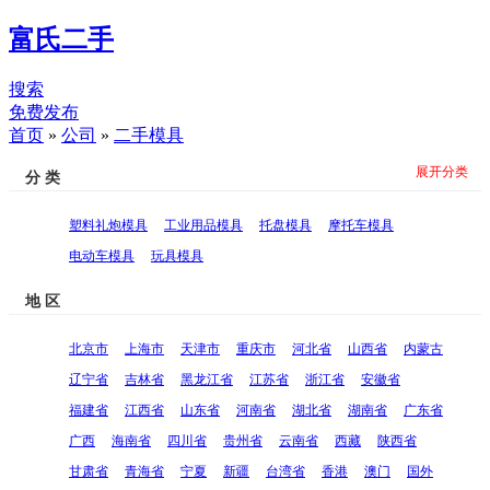
富氏二手
搜索
免费发布
首页
»
公司
»
二手模具
展开分类
分 类
塑料礼炮模具
工业用品模具
托盘模具
摩托车模具
电动车模具
玩具模具
地 区
北京市
上海市
天津市
重庆市
河北省
山西省
内蒙古
辽宁省
吉林省
黑龙江省
江苏省
浙江省
安徽省
福建省
江西省
山东省
河南省
湖北省
湖南省
广东省
广西
海南省
四川省
贵州省
云南省
西藏
陕西省
甘肃省
青海省
宁夏
新疆
台湾省
香港
澳门
国外