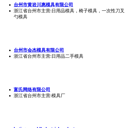
台州市路桥区腾晟塑模有限公司
浙江省台州市
主营:塑料模具
阿亮二手模具经营部
浙江省台州市
主营:二手模具
首页
频道
我的
更多
开发者：台州市黄岩富氏网络有限公司
富氏二手 V1.3.8
应用
权限
隐私协议
收费会员
网站地图
网站留言
联系我们
Copyrigh © 2019
富氏二手
版权所有
浙ICP备19032315号