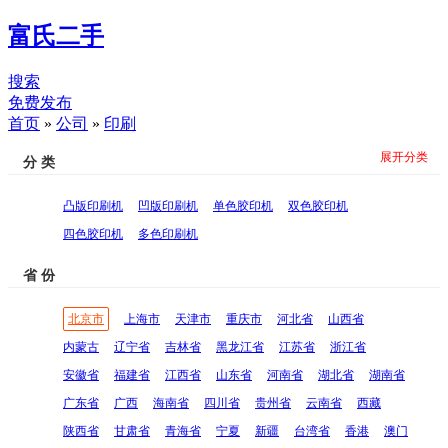
富氏二手
搜索
免费发布
首页
»
公司
»
印刷
展开分类
分 类
凸版印刷机
凹版印刷机
单色胶印机
双色胶印机
四色胶印机
多色印刷机
省 份
北京市
上海市
天津市
重庆市
河北省
山西省
内蒙古
辽宁省
吉林省
黑龙江省
江苏省
浙江省
安徽省
福建省
江西省
山东省
河南省
湖北省
湖南省
广东省
广西
海南省
四川省
贵州省
云南省
西藏
陕西省
甘肃省
青海省
宁夏
新疆
台湾省
香港
澳门