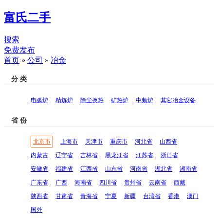
富氏二手
搜索
免费发布
首页
»
公司
»
冶金
分 类
电弧炉
精炼炉
除尘换热
矿热炉
中频炉
其它冶金设备
省 份
北京市
上海市
天津市
重庆市
河北省
山西省
内蒙古
辽宁省
吉林省
黑龙江省
江苏省
浙江省
安徽省
福建省
江西省
山东省
河南省
湖北省
湖南省
广东省
广西
海南省
四川省
贵州省
云南省
西藏
陕西省
甘肃省
青海省
宁夏
新疆
台湾省
香港
澳门
国外