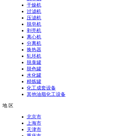
干燥机
过滤机
压滤机
脱皂机
剥壳机
离心机
分离机
换热器
轧坯机
脱臭罐
脱色罐
水化罐
精炼罐
化工成套设备
其他油脂化工设备
地 区
北京市
上海市
天津市
重庆市