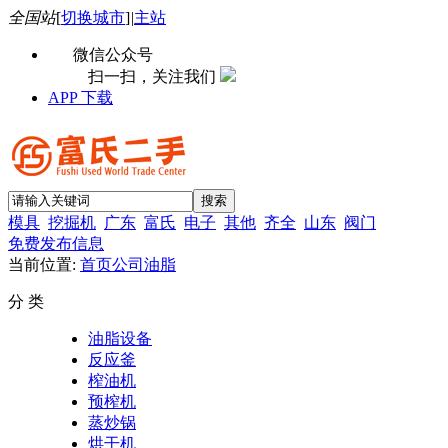
全国站
[
切换城市
]
|
主站
微信公众号
扫一扫，关注我们
APP 下载
模具
挖掘机
广东
富氏
电子
其他
齐全
山东
阀门
免费发布信息
当前位置:
首页
公司
油脂
分 类
油脂设备
反应釜
榨油机
预榨机
蒸炒锅
烘干机