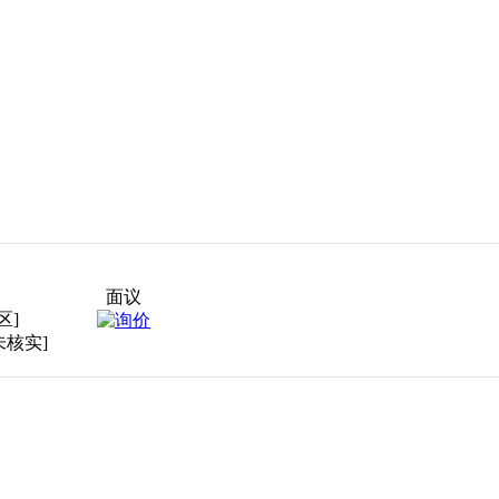
面议
区]
未核实]