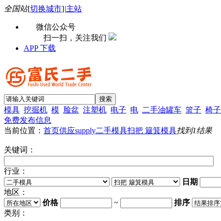
全国站
[
切换城市
]
|
主站
微信公众号
扫一扫，关注我们
APP 下载
模具
挖掘机
模
脸盆
注塑机
电子
电
二手油罐车
篮子
椅子
免费发布信息
当前位置：
首页
供应supply
二手模具
扫把 簸箕模具
找到
1
结果
关键词：
行业：
日期
地区：
价格
~
排序
类别：