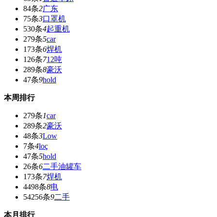
84条
2
广东
75条
3
口罩机
530条
4
起重机
279条
5
car
173条
6
焊机
126条
7
12吨
289条
8
豪沃
47条
9
hold
本周排行
279条
1
car
289条
2
豪沃
48条
3
Low
7条
4
loç
47条
5
hold
26条
6
二手油罐车
173条
7
焊机
4498条
8
电
54256条
9
二手
本月排行