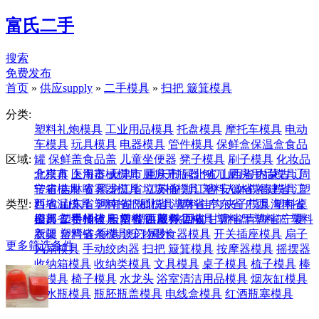
富氏二手
搜索
免费发布
首页
»
供应supply
»
二手模具
»
扫把 簸箕模具
分类:
塑料礼炮模具
工业用品模具
托盘模具
摩托车模具
电动
车模具
玩具模具
电器模具
管件模具
保鲜盒保温盒食品
区域:
罐
保鲜盖食品盖
儿童坐便器
凳子模具
刷子模具
化妆品
盒模具
北京市
医用器械模具
上海市
天津市
厨房开瓶器 刨刀
重庆市
河北省
山西省
厨房用品模具
内蒙古
辽
周
转箱模具
宁省
吉林省
喷雾器模具
黑龙江省
垃圾桶模具
江苏省
浙江省
塑料人体模特 模具
安徽省
福建省
江
塑
类型:
料地漏模具
西省
山东省
塑料拖把桶模具
河南省
湖北省
湖南省
塑料挂钩 夹子模具
广东省
广西
海南省
塑料桌
模具
四川省
全部
塑料桶模具
二手转让
贵州省
云南省
租赁
塑料瓶
提供服务
西藏
塑料盆模具
陕西省
回收
甘肃省
塑料盘
青海省
塑料篮
宁夏
塑料
衣架
新疆
塑料链条模具
台湾省
香港
澳门
宠物喂食器模具
国外
开关插座模具
扇子
更多筛选条件
风扇模具
手动绞肉器
扫把 簸箕模具
按摩器模具
摇摆器
收纳箱模具
收纳类模具
文具模具
桌子模具
梳子模具
棒
冰模具
椅子模具
水龙头
浴室清洁用品模具
烟灰缸模具
热水瓶模具
瓶胚瓶盖模具
电线盒模具
红酒瓶塞模具