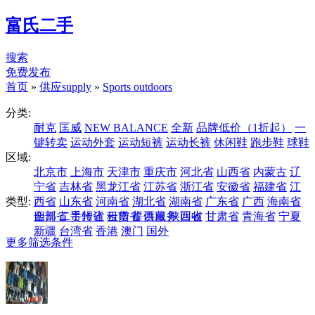
富氏二手
搜索
免费发布
首页
»
供应supply
»
Sports outdoors
分类:
耐克
匡威
NEW BALANCE
全新
品牌低价（1折起）
一
键转卖
运动外套
运动短裤
运动长裤
休闲鞋
跑步鞋
球鞋
区域:
北京市
上海市
天津市
重庆市
河北省
山西省
内蒙古
辽
宁省
吉林省
黑龙江省
江苏省
浙江省
安徽省
福建省
江
类型:
西省
山东省
河南省
湖北省
湖南省
广东省
广西
海南省
四川省
全部
二手转让
贵州省
云南省
租赁
提供服务
西藏
陕西省
回收
甘肃省
青海省
宁夏
新疆
台湾省
香港
澳门
国外
更多筛选条件