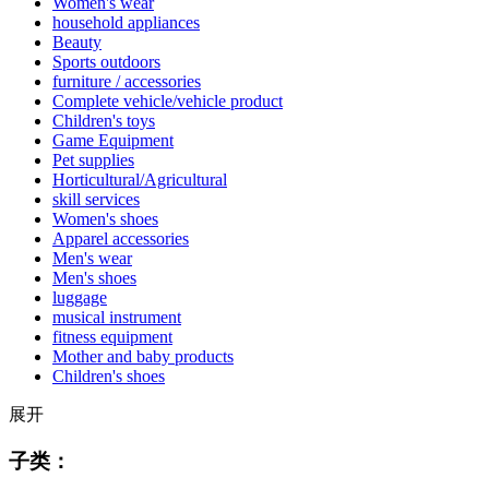
Women's wear
household appliances
Beauty
Sports outdoors
furniture / accessories
Complete vehicle/vehicle product
Children's toys
Game Equipment
Pet supplies
Horticultural/Agricultural
skill services
Women's shoes
Apparel accessories
Men's wear
Men's shoes
luggage
musical instrument
fitness equipment
Mother and baby products
Children's shoes
展开
子类：