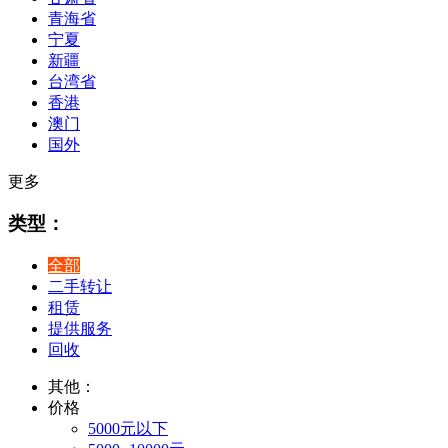
青海省
宁夏
新疆
台湾省
香港
澳门
国外
更多
类型：
全部
二手转让
租赁
提供服务
回收
其他：
价格
5000元以下