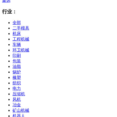
重选
行业：
全部
二手模具
机床
工程机械
车辆
环卫机械
印刷
包装
油脂
锅炉
橡塑
纺织
电力
压缩机
风机
冶金
矿山机械
机器人