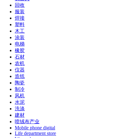
回收
服装
焊接
塑料
木工
涂装
电梯
橡胶
石材
农机
仪器
造纸
陶瓷
制冷
风机
水泥
洗涤
建材
喷绒布产业
Mobile phone digital
Life department store