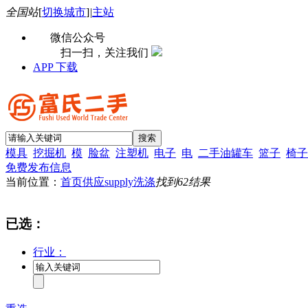
全国站
[
切换城市
]
|
主站
微信公众号
扫一扫，关注我们
APP 下载
模具
挖掘机
模
脸盆
注塑机
电子
电
二手油罐车
篮子
椅子
免费发布信息
当前位置：
首页
供应supply
洗涤
找到
62
结果
已选：
行业：