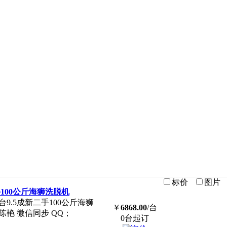
标价
图片
100公斤海狮洗脱机
.5成新二手100公斤海狮
￥
6868.00
/台
 陈艳 微信同步 QQ；
0台起订