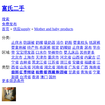
富氏二手
搜索
免费发布
首页
»
供应supply
»
Mother and baby products
分类:
止痒水
防踢被
奶嘴
吸奶器
浴巾
奶瓶
婴童枕头
纸尿裤
婴童抱被
待产包
布尿裤
摇篮
奶嘴链
止痒膏
尿布
学步
区域:
带
宝宝理发器
口水巾
垫褥垫巾
婴儿床品
其他更多
北京市
上海市
天津市
重庆市
河北省
山西省
内蒙古
辽
宁省
吉林省
黑龙江省
江苏省
浙江省
安徽省
福建省
江
类型:
西省
山东省
河南省
湖北省
湖南省
广东省
广西
海南省
四川省
全部
二手转让
贵州省
云南省
租赁
提供服务
西藏
陕西省
回收
甘肃省
青海省
宁夏
新疆
台湾省
香港
澳门
国外
更多筛选条件