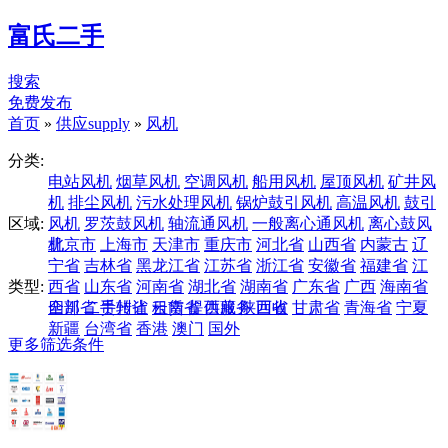
富氏二手
搜索
免费发布
首页
»
供应supply
»
风机
分类:
电站风机
烟草风机
空调风机
船用风机
屋顶风机
矿井风
机
排尘风机
污水处理风机
锅炉鼓引风机
高温风机
鼓引
区域:
风机
罗茨鼓风机
轴流通风机
一般离心通风机
离心鼓风
机
北京市
上海市
天津市
重庆市
河北省
山西省
内蒙古
辽
宁省
吉林省
黑龙江省
江苏省
浙江省
安徽省
福建省
江
类型:
西省
山东省
河南省
湖北省
湖南省
广东省
广西
海南省
四川省
全部
二手转让
贵州省
云南省
租赁
提供服务
西藏
陕西省
回收
甘肃省
青海省
宁夏
新疆
台湾省
香港
澳门
国外
更多筛选条件