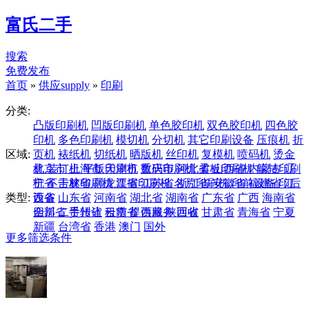
富氏二手
搜索
免费发布
首页
»
供应supply
»
印刷
分类:
凸版印刷机
凹版印刷机
单色胶印机
双色胶印机
四色胶
印机
多色印刷机
模切机
分切机
其它印刷设备
压痕机
折
区域:
页机
裱纸机
切纸机
晒版机
丝印机
复模机
喷码机
烫金
机
北京市
装订机
上海市
平版印刷机
天津市
数码印刷机
重庆市
河北省
柔板印刷机
山西省
内蒙古
轮转印刷
辽
机
宁省
不干胶印刷机
吉林省
黑龙江省
票据印刷机
江苏省
名片印刷机
浙江省
安徽省
印前设备
福建省
印后
江
类型:
设备
西省
山东省
河南省
湖北省
湖南省
广东省
广西
海南省
四川省
全部
二手转让
贵州省
云南省
租赁
提供服务
西藏
陕西省
回收
甘肃省
青海省
宁夏
新疆
台湾省
香港
澳门
国外
更多筛选条件