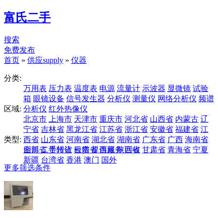
富氏二手
搜索
免费发布
首页
»
供应supply
»
仪器
分类:
万用表
压力表
温度表
电源
流量计
示波器
显微镜
试验
箱
眼镜设备
信号发生器
分析仪
测量仪
网络分析仪
频谱
区域:
分析仪
红外热像仪
北京市
上海市
天津市
重庆市
河北省
山西省
内蒙古
辽
宁省
吉林省
黑龙江省
江苏省
浙江省
安徽省
福建省
江
类型:
西省
山东省
河南省
湖北省
湖南省
广东省
广西
海南省
四川省
全部
二手转让
贵州省
云南省
租赁
提供服务
西藏
陕西省
回收
甘肃省
青海省
宁夏
新疆
台湾省
香港
澳门
国外
更多筛选条件