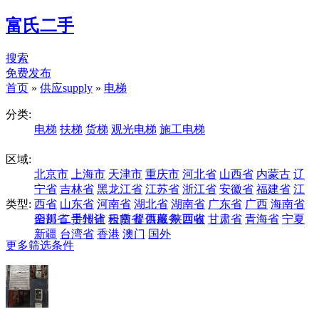
富氏二手
搜索
免费发布
首页
»
供应supply
»
电梯
分类:
电梯
扶梯
货梯
观光电梯
施工电梯
区域:
北京市
上海市
天津市
重庆市
河北省
山西省
内蒙古
辽
宁省
吉林省
黑龙江省
江苏省
浙江省
安徽省
福建省
江
类型:
西省
山东省
河南省
湖北省
湖南省
广东省
广西
海南省
四川省
全部
二手转让
贵州省
云南省
租赁
提供服务
西藏
陕西省
回收
甘肃省
青海省
宁夏
新疆
台湾省
香港
澳门
国外
更多筛选条件