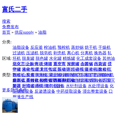
富氏二手
搜索
免费发布
首页
»
供应supply
»
油脂
分类:
油脂设备
反应釜
榨油机
预榨机
蒸炒锅
烘干机
干燥机
过滤机
压滤机
脱皂机
剥壳机
离心机
分离机
换热器
轧
区域:
坯机
脱臭罐
脱色罐
水化罐
精炼罐
化工成套设备
其他油
脂化工设备
北京市
上海市
烤箱
天津市
储罐
真空泵
重庆市
发酵罐
河北省
杀菌锅
山西省
压力罐
内蒙古
搅
辽
拌罐
宁省
液化气罐
吉林省
黑龙江省
天然气罐
江苏省
振动筛
浙江省
粉碎机
安徽省
压片机
福建省
数粒机
江
类型:
制粒机
西省
山东省
胶囊填充机
河南省
湿法制粒机
湖北省
湖南省
制氧机
广东省
蒸馏塔
广西
蒸馏水机
海南省
糖衣机
四川省
全部
二手转让
高效包衣机
贵州省
云南省
租赁
铝塑泡罩机
提供服务
西藏
陕西省
回收
混合机
甘肃省
蒸发器
青海省
冷凝器
宁夏
灭
菌器
新疆
对辊破碎机
台湾省
香港
纯净水设备
澳门
国外
水针剂设备
水处理设备
化
更多筛选条件
工成套设备
反渗透设备
中药提取设备
浸出整套设备
口
服液生产线