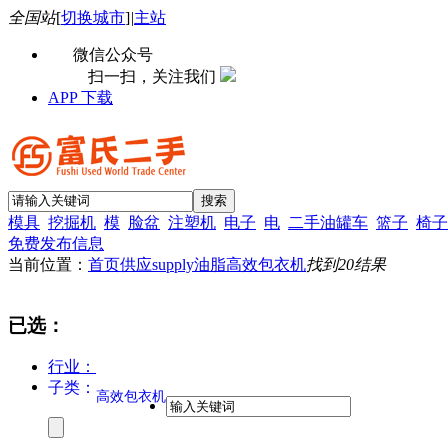
全国站
[
切换城市
]
|
主站
微信公众号
扫一扫，关注我们
APP 下载
模具
挖掘机
模
脸盆
注塑机
电子
电
二手油罐车
篮子
椅子
免费发布信息
当前位置：
首页
供应supply
油脂
高效包衣机
找到
20
结果
已选：
行业：
子类：
高效包衣机