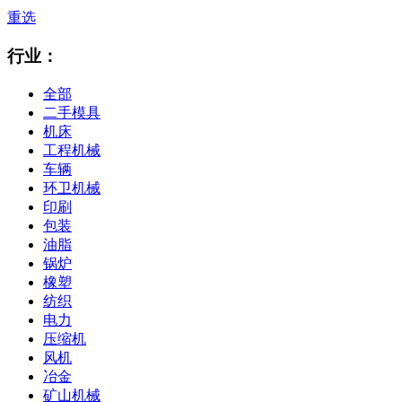
重选
行业：
全部
二手模具
机床
工程机械
车辆
环卫机械
印刷
包装
油脂
锅炉
橡塑
纺织
电力
压缩机
风机
冶金
矿山机械