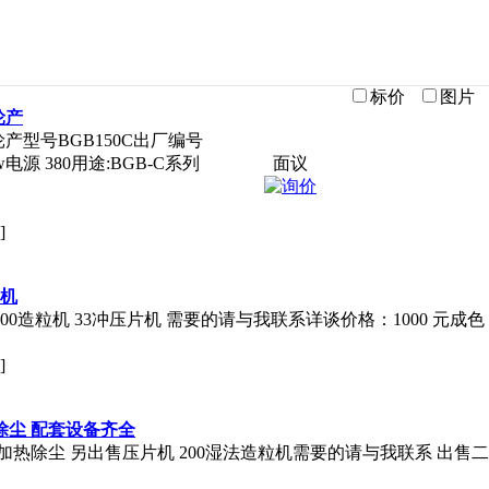
标价
图片
轮产
产型号BGB150C出厂编号
kw电源 380用途:BGB-C系列
面议
]
片机
00造粒机 33冲压片机 需要的请与我联系详谈价格：1000 元
]
除尘 配套设备齐全
加热除尘 另出售压片机 200湿法造粒机需要的请与我联系 出售二