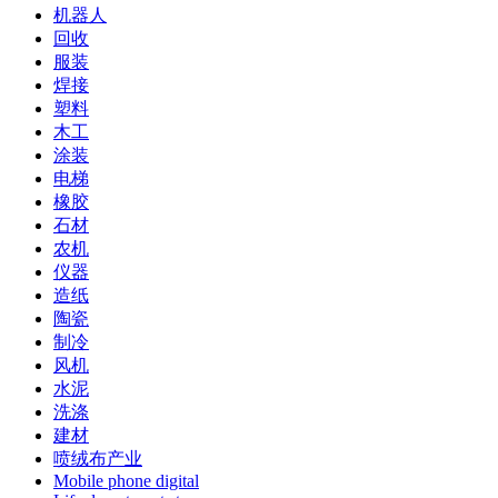
机器人
回收
服装
焊接
塑料
木工
涂装
电梯
橡胶
石材
农机
仪器
造纸
陶瓷
制冷
风机
水泥
洗涤
建材
喷绒布产业
Mobile phone digital