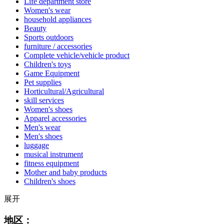
Life department store
Women's wear
household appliances
Beauty
Sports outdoors
furniture / accessories
Complete vehicle/vehicle product
Children's toys
Game Equipment
Pet supplies
Horticultural/Agricultural
skill services
Women's shoes
Apparel accessories
Men's wear
Men's shoes
luggage
musical instrument
fitness equipment
Mother and baby products
Children's shoes
展开
地区：