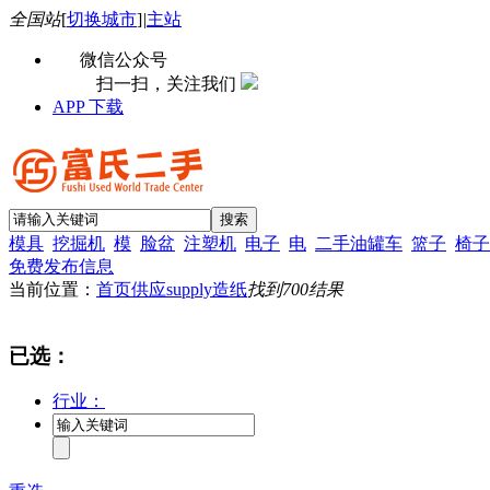
全国站
[
切换城市
]
|
主站
微信公众号
扫一扫，关注我们
APP 下载
模具
挖掘机
模
脸盆
注塑机
电子
电
二手油罐车
篮子
椅子
免费发布信息
当前位置：
首页
供应supply
造纸
找到
700
结果
已选：
行业：