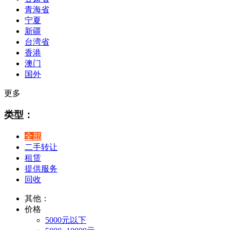
青海省
宁夏
新疆
台湾省
香港
澳门
国外
更多
类型：
全部
二手转让
租赁
提供服务
回收
其他：
价格
5000元以下