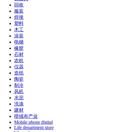
回收
服装
焊接
塑料
木工
涂装
电梯
橡胶
石材
农机
仪器
造纸
陶瓷
制冷
风机
水泥
洗涤
建材
喷绒布产业
Mobile phone digital
Life department store