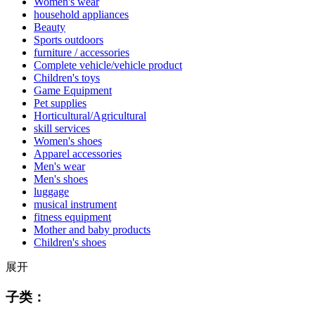
Women's wear
household appliances
Beauty
Sports outdoors
furniture / accessories
Complete vehicle/vehicle product
Children's toys
Game Equipment
Pet supplies
Horticultural/Agricultural
skill services
Women's shoes
Apparel accessories
Men's wear
Men's shoes
luggage
musical instrument
fitness equipment
Mother and baby products
Children's shoes
展开
子类：