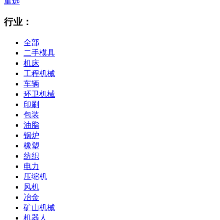
重选
行业：
全部
二手模具
机床
工程机械
车辆
环卫机械
印刷
包装
油脂
锅炉
橡塑
纺织
电力
压缩机
风机
冶金
矿山机械
机器人