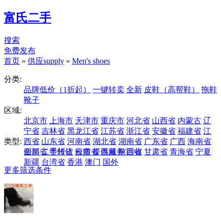
富氏二手
搜索
免费发布
首页
»
供应supply
»
Men's shoes
分类:
品牌低价（1折起）
一键转卖
全新
皮鞋（高帮鞋）
拖鞋
靴子
区域:
北京市
上海市
天津市
重庆市
河北省
山西省
内蒙古
辽
宁省
吉林省
黑龙江省
江苏省
浙江省
安徽省
福建省
江
类型:
西省
山东省
河南省
湖北省
湖南省
广东省
广西
海南省
四川省
全部
二手转让
贵州省
云南省
租赁
提供服务
西藏
陕西省
回收
甘肃省
青海省
宁夏
新疆
台湾省
香港
澳门
国外
更多筛选条件