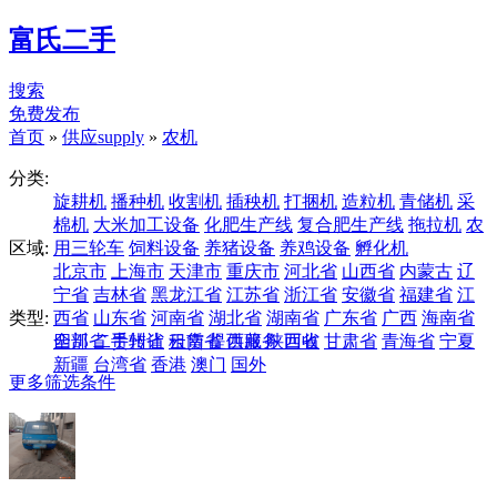
富氏二手
搜索
免费发布
首页
»
供应supply
»
农机
分类:
旋耕机
播种机
收割机
插秧机
打捆机
造粒机
青储机
采
棉机
大米加工设备
化肥生产线
复合肥生产线
拖拉机
农
区域:
用三轮车
饲料设备
养猪设备
养鸡设备
孵化机
北京市
上海市
天津市
重庆市
河北省
山西省
内蒙古
辽
宁省
吉林省
黑龙江省
江苏省
浙江省
安徽省
福建省
江
类型:
西省
山东省
河南省
湖北省
湖南省
广东省
广西
海南省
四川省
全部
二手转让
贵州省
云南省
租赁
提供服务
西藏
陕西省
回收
甘肃省
青海省
宁夏
新疆
台湾省
香港
澳门
国外
更多筛选条件