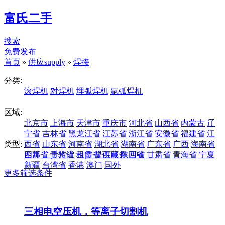
富氏二手
搜索
免费发布
首页
»
供应supply
»
焊接
分类:
滚焊机
对焊机
埋弧焊机
氩弧焊机
区域:
北京市
上海市
天津市
重庆市
河北省
山西省
内蒙古
辽
宁省
吉林省
黑龙江省
江苏省
浙江省
安徽省
福建省
江
类型:
西省
山东省
河南省
湖北省
湖南省
广东省
广西
海南省
四川省
全部
二手转让
贵州省
云南省
租赁
提供服务
西藏
陕西省
回收
甘肃省
青海省
宁夏
新疆
台湾省
香港
澳门
国外
更多筛选条件