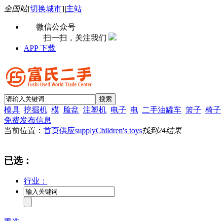
全国站
[
切换城市
]
|
主站
微信公众号
扫一扫，关注我们
APP 下载
模具
挖掘机
模
脸盆
注塑机
电子
电
二手油罐车
篮子
椅子
免费发布信息
当前位置：
首页
供应supply
Children's toys
找到
24
结果
已选：
行业：