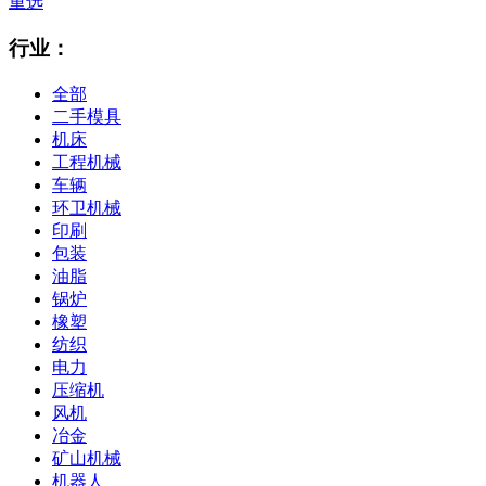
重选
行业：
全部
二手模具
机床
工程机械
车辆
环卫机械
印刷
包装
油脂
锅炉
橡塑
纺织
电力
压缩机
风机
冶金
矿山机械
机器人