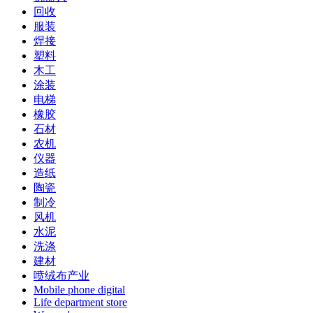
回收
服装
焊接
塑料
木工
涂装
电梯
橡胶
石材
农机
仪器
造纸
陶瓷
制冷
风机
水泥
洗涤
建材
喷绒布产业
Mobile phone digital
Life department store