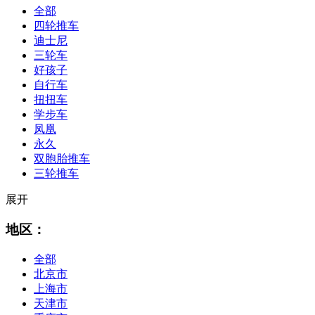
全部
四轮推车
迪士尼
三轮车
好孩子
自行车
扭扭车
学步车
凤凰
永久
双胞胎推车
三轮推车
展开
地区：
全部
北京市
上海市
天津市