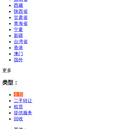
西藏
陕西省
甘肃省
青海省
宁夏
新疆
台湾省
香港
澳门
国外
更多
类型：
全部
二手转让
租赁
提供服务
回收