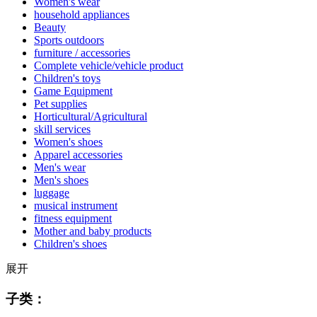
Women's wear
household appliances
Beauty
Sports outdoors
furniture / accessories
Complete vehicle/vehicle product
Children's toys
Game Equipment
Pet supplies
Horticultural/Agricultural
skill services
Women's shoes
Apparel accessories
Men's wear
Men's shoes
luggage
musical instrument
fitness equipment
Mother and baby products
Children's shoes
展开
子类：