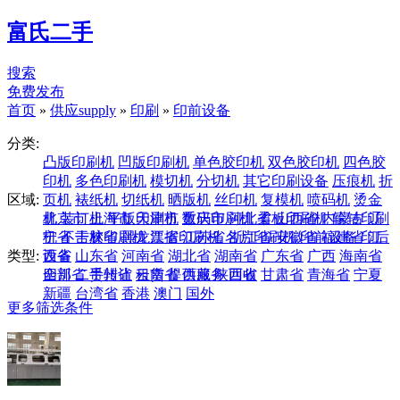
富氏二手
搜索
免费发布
首页
»
供应supply
»
印刷
»
印前设备
分类:
凸版印刷机
凹版印刷机
单色胶印机
双色胶印机
四色胶
印机
多色印刷机
模切机
分切机
其它印刷设备
压痕机
折
区域:
页机
裱纸机
切纸机
晒版机
丝印机
复模机
喷码机
烫金
机
北京市
装订机
上海市
平版印刷机
天津市
数码印刷机
重庆市
河北省
柔板印刷机
山西省
内蒙古
轮转印刷
辽
机
宁省
不干胶印刷机
吉林省
黑龙江省
票据印刷机
江苏省
名片印刷机
浙江省
安徽省
印前设备
福建省
印后
江
类型:
设备
西省
山东省
河南省
湖北省
湖南省
广东省
广西
海南省
四川省
全部
二手转让
贵州省
云南省
租赁
提供服务
西藏
陕西省
回收
甘肃省
青海省
宁夏
新疆
台湾省
香港
澳门
国外
更多筛选条件