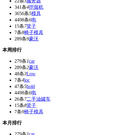
22条
3
服务器
341条
4
挖掘机
3656条
5
模具
4498条
6
电
15条
7
篮子
7条
8
椅子模具
289条
9
豪沃
本周排行
279条
1
car
289条
2
豪沃
48条
3
Low
7条
4
loç
47条
5
hold
4498条
6
电
26条
7
二手油罐车
15条
8
篮子
7条
9
椅子模具
本月排行
279条
1
car