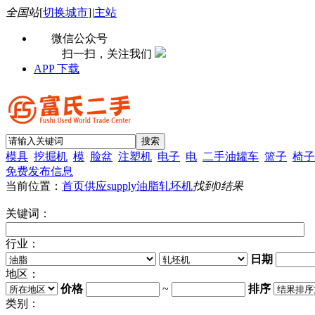
全国站
[
切换城市
]
|
主站
微信公众号
扫一扫，关注我们
APP 下载
模具
挖掘机
模
脸盆
注塑机
电子
电
二手油罐车
篮子
椅子
免费发布信息
当前位置：
首页
供应supply
油脂
轧坯机
找到
0
结果
关键词：
行业：
日期
地区：
价格
~
排序
类别：