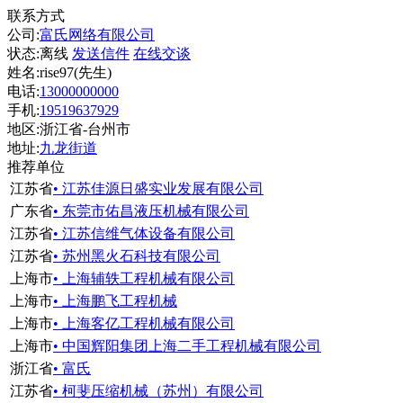
联系方式
公司:
富氏网络有限公司
状态:
离线
发送信件
在线交谈
姓名:rise97(先生)
电话:
13000000000
手机:
19519637929
地区:浙江省-台州市
地址:
九龙街道
推荐单位
江苏省
• 江苏佳源日盛实业发展有限公司
广东省
• 东莞市佑昌液压机械有限公司
江苏省
• 江苏信维气体设备有限公司
江苏省
• 苏州黑火石科技有限公司
上海市
• 上海辅轶工程机械有限公司
上海市
• 上海鹏飞工程机械
上海市
• 上海客亿工程机械有限公司
上海市
• 中国辉阳集团上海二手工程机械有限公司
浙江省
• 富氏
江苏省
• 柯斐压缩机械（苏州）有限公司