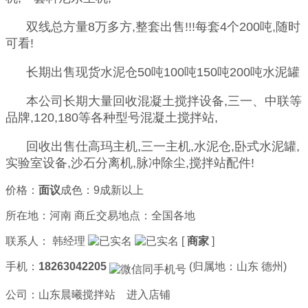
双线总方量8万多方,整套出售!!!每套4个200吨,随时
可看!
长期出售现货水泥仓50吨100吨150吨200吨水泥罐
本公司长期大量回收混凝土搅拌设备,三一、中联等
品牌,120,180等各种型号混凝土搅拌站,
回收出售仕高玛主机,三一主机,水泥仓,卧式水泥罐,
实验室设备,沙石分离机,脉冲除尘,搅拌站配件!
价格：
面议
成色：9成新以上
所在地：河南 商丘
交易地点：全国各地
联系人：
韩经理
[
商家
]
手机：
18263042205
(归属地：山东 德州)
公司：
山东晨曦搅拌站
进入店铺