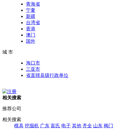
青海省
宁夏
新疆
台湾省
香港
澳门
国外
城 市
海口市
三亚市
省直辖县级行政单位
相关搜索
推荐公司
相关搜索
模具
挖掘机
广东
富氏
电子
其他
齐全
山东
阀门