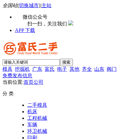
全国站
[
切换城市
]
|
主站
微信公众号
扫一扫，关注我们
APP 下载
模具
挖掘机
广东
富氏
电子
其他
齐全
山东
阀门
免费发布信息
当前位置:
首页
公司
分 类
二手模具
机床
工程机械
车辆
环卫机械
印刷