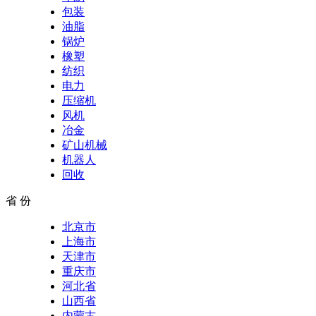
包装
油脂
锅炉
橡塑
纺织
电力
压缩机
风机
冶金
矿山机械
机器人
回收
省 份
北京市
上海市
天津市
重庆市
河北省
山西省
内蒙古