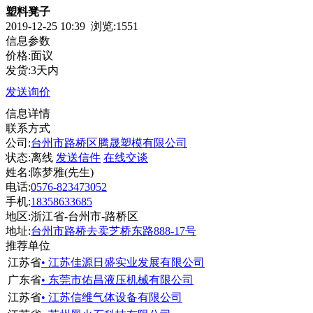
塑料凳子
2019-12-25 10:39 浏览:
1551
信息参数
价格:面议
发货:3天内
发送询价
信息详情
联系方式
公司:
台州市路桥区腾晟塑模有限公司
状态:
离线
发送信件
在线交谈
姓名:陈梦雅(先生)
电话:
0576-823473052
手机:
18358633685
地区:浙江省-台州市-路桥区
地址:
台州市路桥去卖芝桥东路888-17号
推荐单位
江苏省
• 江苏佳源日盛实业发展有限公司
广东省
• 东莞市佑昌液压机械有限公司
江苏省
• 江苏信维气体设备有限公司