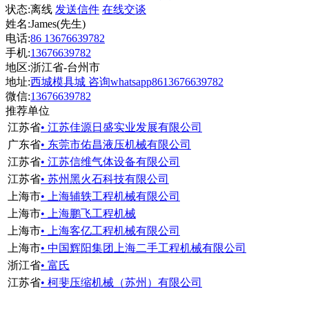
状态:
离线
发送信件
在线交谈
姓名:James(先生)
电话:
86 13676639782
手机:
13676639782
地区:浙江省-台州市
地址:
西城模具城 咨询whatsapp8613676639782
微信:
13676639782
推荐单位
江苏省
• 江苏佳源日盛实业发展有限公司
广东省
• 东莞市佑昌液压机械有限公司
江苏省
• 江苏信维气体设备有限公司
江苏省
• 苏州黑火石科技有限公司
上海市
• 上海辅轶工程机械有限公司
上海市
• 上海鹏飞工程机械
上海市
• 上海客亿工程机械有限公司
上海市
• 中国辉阳集团上海二手工程机械有限公司
浙江省
• 富氏
江苏省
• 柯斐压缩机械（苏州）有限公司