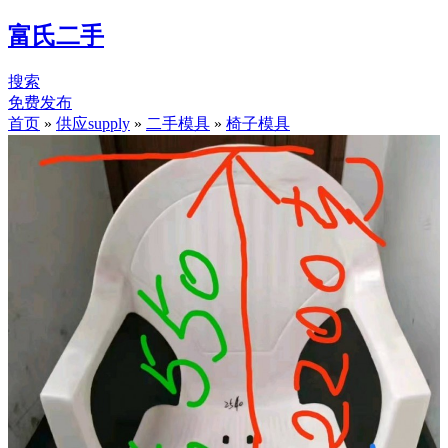
富氏二手
搜索
免费发布
首页
»
供应supply
»
二手模具
»
椅子模具