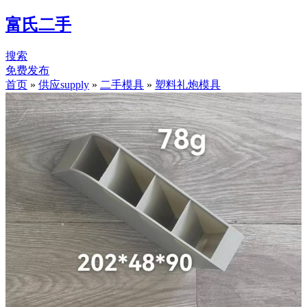
富氏二手
搜索
免费发布
首页
»
供应supply
»
二手模具
»
塑料礼炮模具