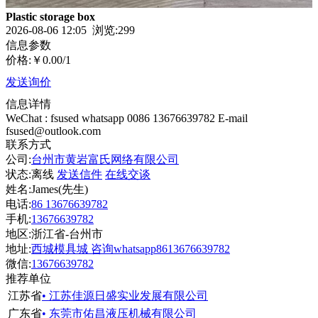
Plastic storage box
2026-08-06 12:05 浏览:
299
信息参数
价格:
￥0.00
/1
发送询价
信息详情
WeChat : fsused whatsapp 0086 13676639782 E-mail
fsused@outlook.com
联系方式
公司:
台州市黄岩富氏网络有限公司
状态:
离线
发送信件
在线交谈
姓名:James(先生)
电话:
86 13676639782
手机:
13676639782
地区:浙江省-台州市
地址:
西城模具城 咨询whatsapp8613676639782
微信:
13676639782
推荐单位
江苏省
• 江苏佳源日盛实业发展有限公司
广东省
• 东莞市佑昌液压机械有限公司