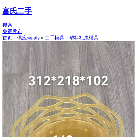
富氏二手
搜索
免费发布
首页
»
供应supply
»
二手模具
»
塑料礼炮模具