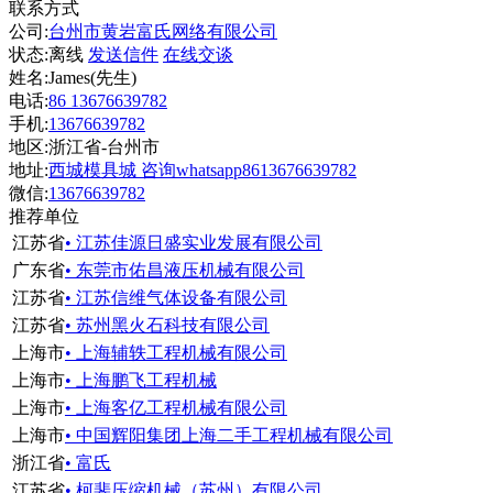
联系方式
公司:
台州市黄岩富氏网络有限公司
状态:
离线
发送信件
在线交谈
姓名:James(先生)
电话:
86 13676639782
手机:
13676639782
地区:浙江省-台州市
地址:
西城模具城 咨询whatsapp8613676639782
微信:
13676639782
推荐单位
江苏省
• 江苏佳源日盛实业发展有限公司
广东省
• 东莞市佑昌液压机械有限公司
江苏省
• 江苏信维气体设备有限公司
江苏省
• 苏州黑火石科技有限公司
上海市
• 上海辅轶工程机械有限公司
上海市
• 上海鹏飞工程机械
上海市
• 上海客亿工程机械有限公司
上海市
• 中国辉阳集团上海二手工程机械有限公司
浙江省
• 富氏
江苏省
• 柯斐压缩机械（苏州）有限公司