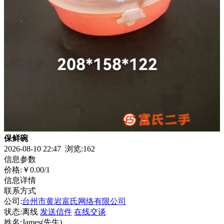
保鲜碗
2026-08-10 22:47 浏览:
162
信息参数
价格:
￥0.00
/1
信息详情
联系方式
公司:
台州市黄岩富氏网络有限公司
状态:
离线
发送信件
在线交谈
姓名:James(先生)