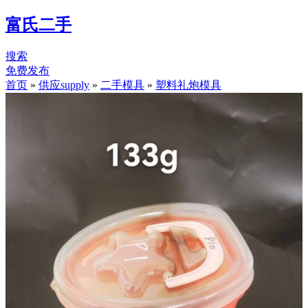
富氏二手
搜索
免费发布
首页
»
供应supply
»
二手模具
»
塑料礼炮模具