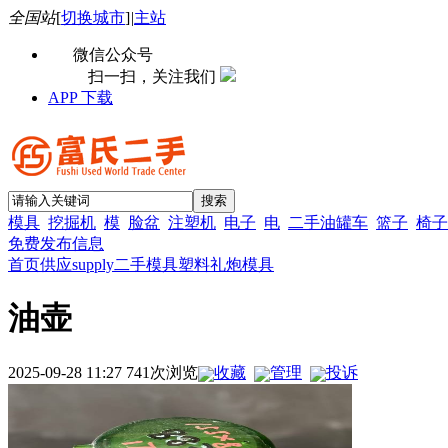
全国站
[
切换城市
]
|
主站
微信公众号
扫一扫，关注我们
APP 下载
模具
挖掘机
模
脸盆
注塑机
电子
电
二手油罐车
篮子
椅子
免费发布信息
首页
供应supply
二手模具
塑料礼炮模具
油壶
2025-09-28 11:27 741次浏览
收藏
管理
投诉