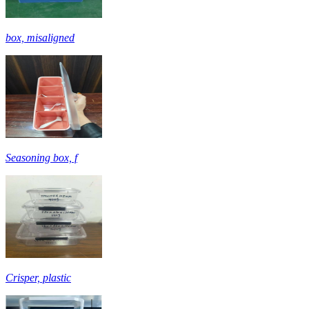
box, misaligned
Seasoning box, f
Crisper, plastic