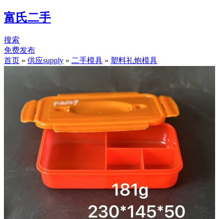
富氏二手
搜索
免费发布
首页
»
供应supply
»
二手模具
»
塑料礼炮模具