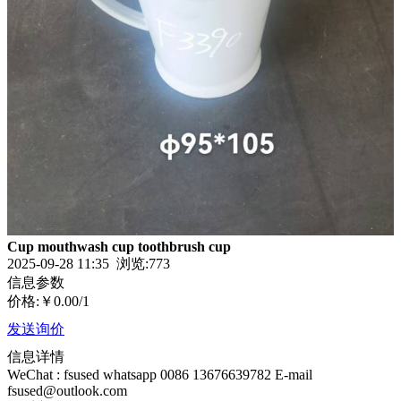
Cup mouthwash cup toothbrush cup
2025-09-28 11:35 浏览:
773
信息参数
价格:
￥0.00
/1
发送询价
信息详情
WeChat : fsused whatsapp 0086 13676639782 E-mail
fsused@outlook.com