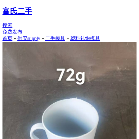
富氏二手
搜索
免费发布
首页
»
供应supply
»
二手模具
»
塑料礼炮模具