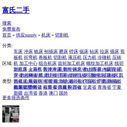
富氏二手
搜索
免费发布
首页
»
供应supply
»
机床
»
切割机
分类:
车床
冲床
铣床
刨插床
磨床
镗床
锯床
钻床
拉床
插床
剪
板机
折弯机
卷板机
切割机
液压机
压力机
冷镦机
压铸
区域:
机
加工中心
组合机床
齿轮加工机床
螺纹加工机床
线切
割机床
北京市
火花机
上海市
数控冲床
天津市
重庆市
数控铣床
河北省
数控车床
山西省
内蒙古
线切割机
辽
床
宁省
数控雕刻机
吉林省
黑龙江省
数控折弯机
江苏省
数控钻床
浙江省
安徽省
数控龙门钻床
福建省
江
其
类型:
他机床
西省
山东省
雕刻机
河南省
切管机
湖北省
抛丸机
湖南省
淬火机床
广东省
焊接滚轮架
广西
海南省
机床附配件
四川省
全部
二手转让
贵州省
云南省
租赁
提供服务
西藏
陕西省
回收
甘肃省
青海省
宁夏
新疆
台湾省
香港
澳门
国外
更多筛选条件