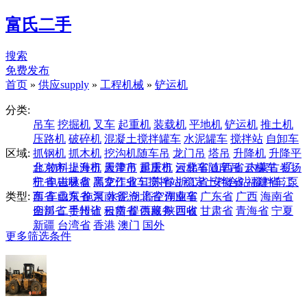
富氏二手
搜索
免费发布
首页
»
供应supply
»
工程机械
»
铲运机
分类:
吊车
挖掘机
叉车
起重机
装载机
平地机
铲运机
推土机
压路机
破碎机
混凝土搅拌罐车
水泥罐车
搅拌站
自卸车
区域:
抓钢机
抓木机
挖沟机随车吊
龙门吊
塔吊
升降机
升降平
台
北京市
物料提升机
上海市
履带吊
天津市
起重机
重庆市
云梯车随车吊
河北省
山西省
云梯车
内蒙古
卷扬
辽
机
宁省
电磁吸盘
吉林省
高空作业车搅拌站
黑龙江省
江苏省
浙江省
稳定土拌合站
安徽省
福建省
搅拌车
江
泵
类型:
车
西省
车载泵
山东省
拖泵
河南省
水泥仓
湖北省
高空作业车
湖南省
广东省
广西
海南省
四川省
全部
二手转让
贵州省
云南省
租赁
提供服务
西藏
陕西省
回收
甘肃省
青海省
宁夏
新疆
台湾省
香港
澳门
国外
更多筛选条件