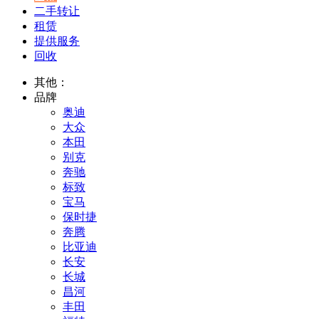
二手转让
租赁
提供服务
回收
其他：
品牌
奥迪
大众
本田
别克
奔驰
标致
宝马
保时捷
奔腾
比亚迪
长安
长城
昌河
丰田