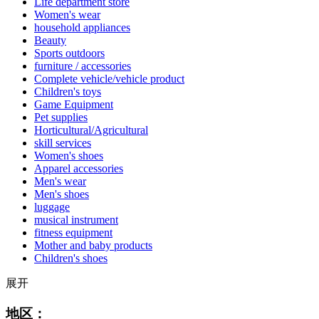
Life department store
Women's wear
household appliances
Beauty
Sports outdoors
furniture / accessories
Complete vehicle/vehicle product
Children's toys
Game Equipment
Pet supplies
Horticultural/Agricultural
skill services
Women's shoes
Apparel accessories
Men's wear
Men's shoes
luggage
musical instrument
fitness equipment
Mother and baby products
Children's shoes
展开
地区：