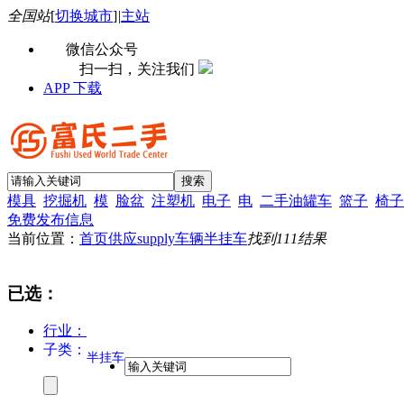
全国站
[
切换城市
]
|
主站
微信公众号
扫一扫，关注我们
APP 下载
模具
挖掘机
模
脸盆
注塑机
电子
电
二手油罐车
篮子
椅子
免费发布信息
当前位置：
首页
供应supply
车辆
半挂车
找到
111
结果
已选：
行业：
子类：
半挂车