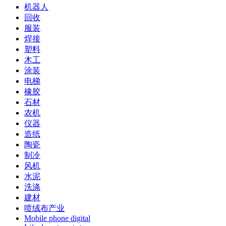
机器人
回收
服装
焊接
塑料
木工
涂装
电梯
橡胶
石材
农机
仪器
造纸
陶瓷
制冷
风机
水泥
洗涤
建材
喷绒布产业
Mobile phone digital