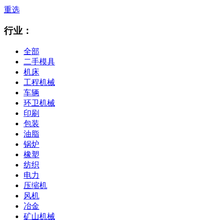
重选
行业：
全部
二手模具
机床
工程机械
车辆
环卫机械
印刷
包装
油脂
锅炉
橡塑
纺织
电力
压缩机
风机
冶金
矿山机械