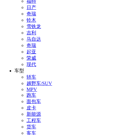
福特
日产
奇瑞
铃木
雪铁龙
吉利
马自达
奇瑞
起亚
荣威
现代
车型
轿车
越野车/SUV
MPV
跑车
面包车
皮卡
新能源
工程车
货车
客车