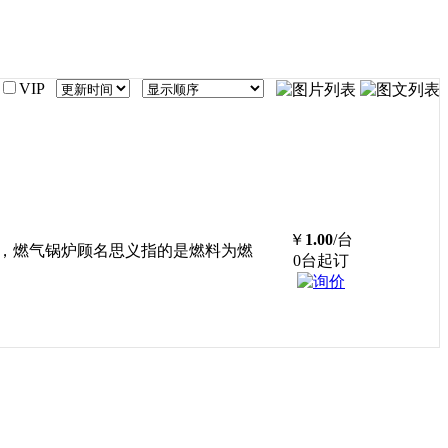
VIP
￥
1.00
/台
，燃气锅炉顾名思义指的是燃料为燃
0台起订