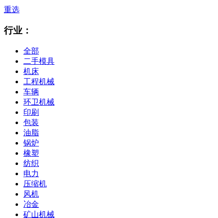
重选
行业：
全部
二手模具
机床
工程机械
车辆
环卫机械
印刷
包装
油脂
锅炉
橡塑
纺织
电力
压缩机
风机
冶金
矿山机械