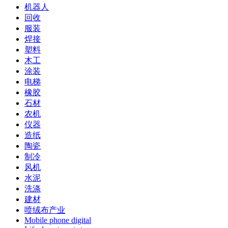
机器人
回收
服装
焊接
塑料
木工
涂装
电梯
橡胶
石材
农机
仪器
造纸
陶瓷
制冷
风机
水泥
洗涤
建材
喷绒布产业
Mobile phone digital