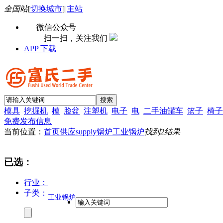
全国站
[
切换城市
]
|
主站
微信公众号
扫一扫，关注我们
APP 下载
模具
挖掘机
模
脸盆
注塑机
电子
电
二手油罐车
篮子
椅子
免费发布信息
当前位置：
首页
供应supply
锅炉
工业锅炉
找到
2
结果
已选：
行业：
子类：
工业锅炉