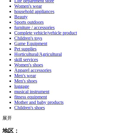
Life department store
Women's wear
household appliances
Beauty
Sports outdoors
furniture / accessories
Complete vehicle/vehicle product
Children's toys
Game Equipment
Pet supplies
Horticultural/Agricultural
skill services
Women's shoes
Apparel accessories
Men's wear
Men's shoes
luggage
musical instrument
fitness equipment
Mother and baby products
Children's shoes
展开
地区：