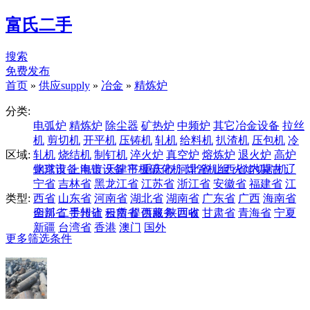
富氏二手
搜索
免费发布
首页
»
供应supply
»
冶金
»
精炼炉
分类:
电弧炉
精炼炉
除尘器
矿热炉
中频炉
其它冶金设备
拉丝
机
剪切机
开平机
压铸机
轧机
给料机
扒渣机
压包机
冷
区域:
轧机
烧结机
制钉机
淬火炉
真空炉
熔炼炉
退火炉
高炉
钢球设备
北京市
上海市
电镀设备
天津市
平板硫化机
重庆市
河北省
焊管机组
山西省
火焰切割机
内蒙古
辽
宁省
吉林省
黑龙江省
江苏省
浙江省
安徽省
福建省
江
类型:
西省
山东省
河南省
湖北省
湖南省
广东省
广西
海南省
四川省
全部
二手转让
贵州省
云南省
租赁
提供服务
西藏
陕西省
回收
甘肃省
青海省
宁夏
新疆
台湾省
香港
澳门
国外
更多筛选条件