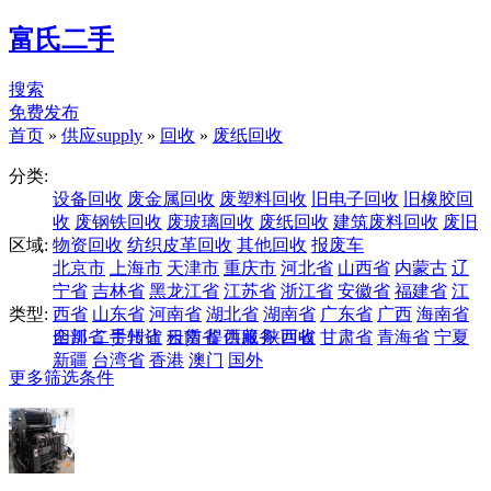
富氏二手
搜索
免费发布
首页
»
供应supply
»
回收
»
废纸回收
分类:
设备回收
废金属回收
废塑料回收
旧电子回收
旧橡胶回
收
废钢铁回收
废玻璃回收
废纸回收
建筑废料回收
废旧
区域:
物资回收
纺织皮革回收
其他回收
报废车
北京市
上海市
天津市
重庆市
河北省
山西省
内蒙古
辽
宁省
吉林省
黑龙江省
江苏省
浙江省
安徽省
福建省
江
类型:
西省
山东省
河南省
湖北省
湖南省
广东省
广西
海南省
四川省
全部
二手转让
贵州省
云南省
租赁
提供服务
西藏
陕西省
回收
甘肃省
青海省
宁夏
新疆
台湾省
香港
澳门
国外
更多筛选条件