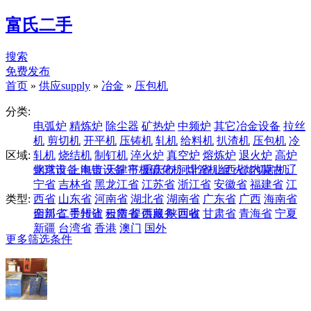
富氏二手
搜索
免费发布
首页
»
供应supply
»
冶金
»
压包机
分类:
电弧炉
精炼炉
除尘器
矿热炉
中频炉
其它冶金设备
拉丝
机
剪切机
开平机
压铸机
轧机
给料机
扒渣机
压包机
冷
区域:
轧机
烧结机
制钉机
淬火炉
真空炉
熔炼炉
退火炉
高炉
钢球设备
北京市
上海市
电镀设备
天津市
平板硫化机
重庆市
河北省
焊管机组
山西省
火焰切割机
内蒙古
辽
宁省
吉林省
黑龙江省
江苏省
浙江省
安徽省
福建省
江
类型:
西省
山东省
河南省
湖北省
湖南省
广东省
广西
海南省
四川省
全部
二手转让
贵州省
云南省
租赁
提供服务
西藏
陕西省
回收
甘肃省
青海省
宁夏
新疆
台湾省
香港
澳门
国外
更多筛选条件