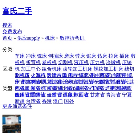
富氏二手
搜索
免费发布
首页
»
供应supply
»
机床
»
数控折弯机
分类:
车床
冲床
铣床
刨插床
磨床
镗床
锯床
钻床
拉床
插床
剪
板机
折弯机
卷板机
切割机
液压机
压力机
冷镦机
压铸
区域:
机
加工中心
组合机床
齿轮加工机床
螺纹加工机床
线切
割机床
北京市
火花机
上海市
数控冲床
天津市
重庆市
数控铣床
河北省
数控车床
山西省
内蒙古
线切割机
辽
床
宁省
数控雕刻机
吉林省
黑龙江省
数控折弯机
江苏省
数控钻床
浙江省
安徽省
数控龙门钻床
福建省
江
其
类型:
他机床
西省
山东省
雕刻机
河南省
切管机
湖北省
抛丸机
湖南省
淬火机床
广东省
焊接滚轮架
广西
海南省
机床附配件
四川省
全部
二手转让
贵州省
云南省
租赁
提供服务
西藏
陕西省
回收
甘肃省
青海省
宁夏
新疆
台湾省
香港
澳门
国外
更多筛选条件