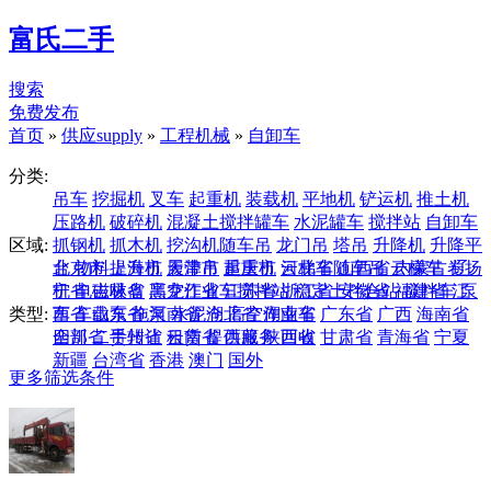
富氏二手
搜索
免费发布
首页
»
供应supply
»
工程机械
»
自卸车
分类:
吊车
挖掘机
叉车
起重机
装载机
平地机
铲运机
推土机
压路机
破碎机
混凝土搅拌罐车
水泥罐车
搅拌站
自卸车
区域:
抓钢机
抓木机
挖沟机随车吊
龙门吊
塔吊
升降机
升降平
台
北京市
物料提升机
上海市
履带吊
天津市
起重机
重庆市
云梯车随车吊
河北省
山西省
云梯车
内蒙古
卷扬
辽
机
宁省
电磁吸盘
吉林省
高空作业车搅拌站
黑龙江省
江苏省
浙江省
稳定土拌合站
安徽省
福建省
搅拌车
江
泵
类型:
车
西省
车载泵
山东省
拖泵
河南省
水泥仓
湖北省
高空作业车
湖南省
广东省
广西
海南省
四川省
全部
二手转让
贵州省
云南省
租赁
提供服务
西藏
陕西省
回收
甘肃省
青海省
宁夏
新疆
台湾省
香港
澳门
国外
更多筛选条件