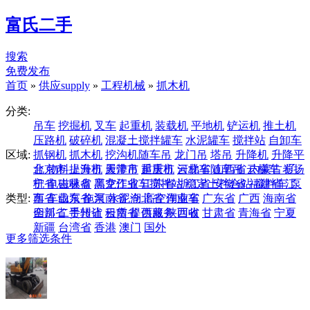
富氏二手
搜索
免费发布
首页
»
供应supply
»
工程机械
»
抓木机
分类:
吊车
挖掘机
叉车
起重机
装载机
平地机
铲运机
推土机
压路机
破碎机
混凝土搅拌罐车
水泥罐车
搅拌站
自卸车
区域:
抓钢机
抓木机
挖沟机随车吊
龙门吊
塔吊
升降机
升降平
台
北京市
物料提升机
上海市
履带吊
天津市
起重机
重庆市
云梯车随车吊
河北省
山西省
云梯车
内蒙古
卷扬
辽
机
宁省
电磁吸盘
吉林省
高空作业车搅拌站
黑龙江省
江苏省
浙江省
稳定土拌合站
安徽省
福建省
搅拌车
江
泵
类型:
车
西省
车载泵
山东省
拖泵
河南省
水泥仓
湖北省
高空作业车
湖南省
广东省
广西
海南省
四川省
全部
二手转让
贵州省
云南省
租赁
提供服务
西藏
陕西省
回收
甘肃省
青海省
宁夏
新疆
台湾省
香港
澳门
国外
更多筛选条件